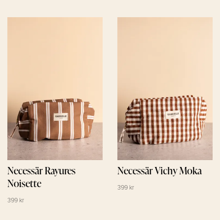
Necessär Rayures
Necessär Vichy Moka
Noisette
399 kr
399 kr