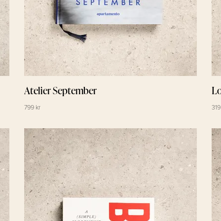
Atelier September
Lo
799 kr
319