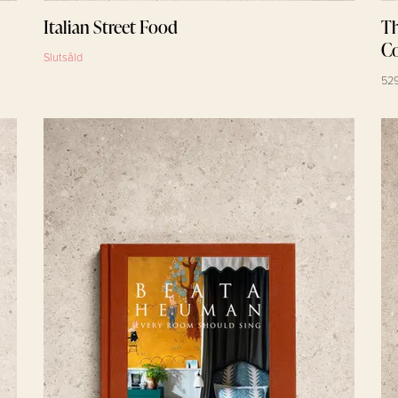
Italian Street Food
Th
C
Slutsåld
529