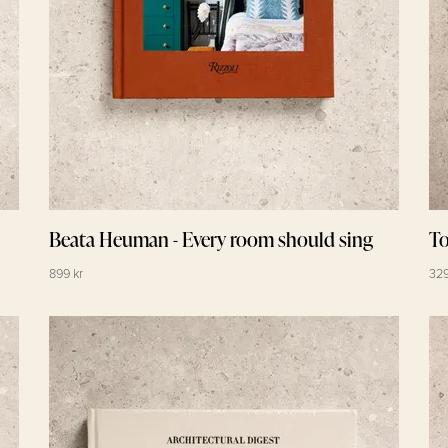
Beata Heuman - Every room should sing
T
899 kr
329