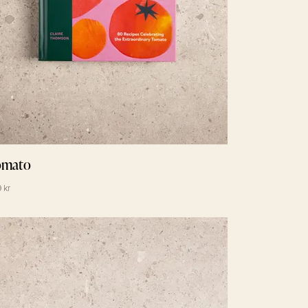
omato
 kr