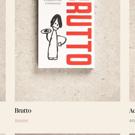
Brutto
Ad
Slutsåld
449