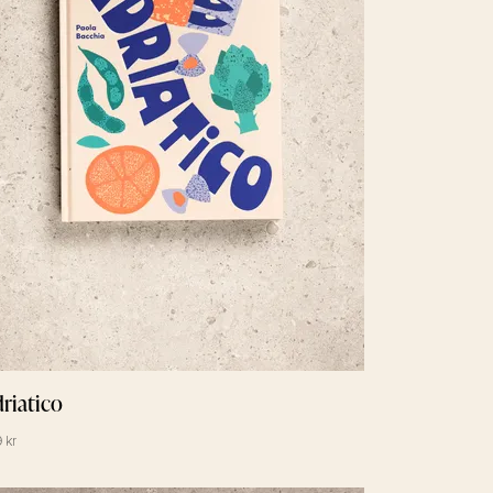
riatico
 kr