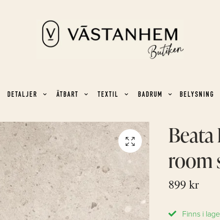
DETALJER
ÄTBART
TEXTIL
BADRUM
BELYSNING
Beata
room 
899 kr
Finns i lage