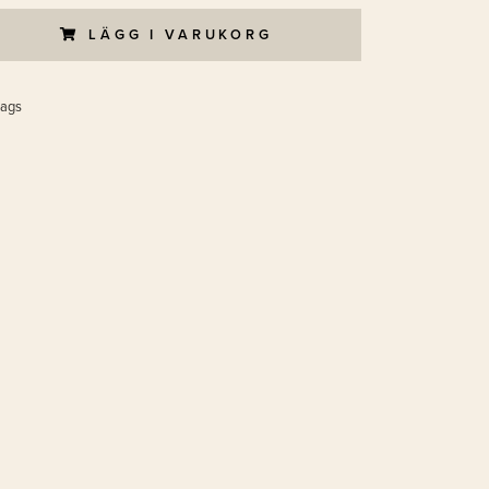
LÄGG I VARUKORG
ags