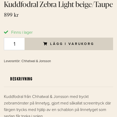
Kuddfodral Zebra Light beige/Taupe
899 kr
Finns i lager
LÄGG I VARUKORG
Leverantör:
Chhatwal & Jonsson
BESKRIVNING
Kuddfodral från Chhatwal & Jonsson med tryckt
zebramönster på linnetyg, gjort med såkallat screentryck där
färgen trycks med hjälp av en schablon på linnetyget som
sedan får torka i solen.