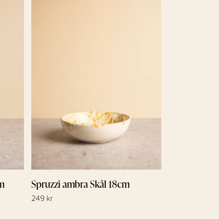
& Blue Chec
45 kr
cm
Spruzzi ambra Skål 18cm
249 kr