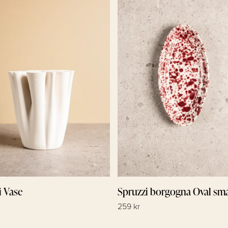
i Vase
Spruzzi borgogna Oval sma
259 kr