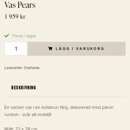
Vas Pears
1 959 kr
Finns i lager
LÄGG I VARUKORG
Leverantör:
Chehoma
BESKRIVNING
En vacker vas i en kolabrun färg, dekorerad med päron
runtom - svår att motstå!
Mått: 22 x 28 cm