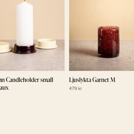
n Candleholder small
Ljuslykta Garnet M
aux
479 kr