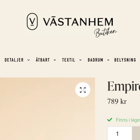
DETALJER
ÄTBART
TEXTIL
BADRUM
BELYSNING
Empire
789 kr
Finns i lage