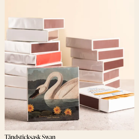
Tändsticksask Swan