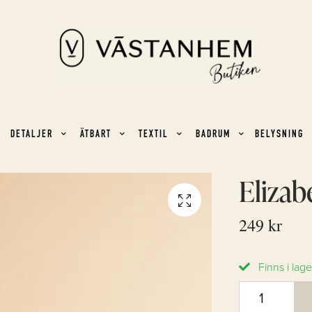
DETALJER
ÄTBART
TEXTIL
BADRUM
BELYSNING
Elizab
249 kr
Finns i lage