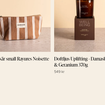
sär small Rayures Noisette
Doftljus Uplifting - Damas
& Geranium 370g
549 kr