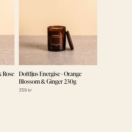
k Rose
Doftljus Energise - Orange
Blossom & Ginger 230g
359 kr