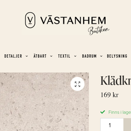
DETALJER
ÄTBART
TEXTIL
BADRUM
BELYSNING
Klädk
169 kr
Finns i lage