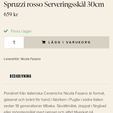
Spruzzi rosso Serveringsskål 30cm
659 kr
Finns i lager
LÄGG I VARUKORG
Leverantör:
Nicola Fasano
BESKRIVNING
Porslinet från italienska Ceramiche Nicola Fasano är format,
glaserat och bränt för hand i fabriken i Puglia i södra Italien
sedan 18 generationer tillbaka. Skvättmålat, doppat i färgbad
eller mönstermålat med pensel och alltid tillverkat på