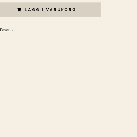
LÄGG I VARUKORG
 Fasano