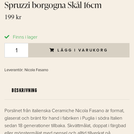
Spruzzi borgogna Skål 16cm
199 kr
Finns i lager
LÄGG I VARUKORG
Leverantör:
Nicola Fasano
BESKRIVNING
Porslinet från italienska Ceramiche Nicola Fasano är format,
glaserat och bränt för hand i fabriken i Puglia i södra Italien
sedan 18 generationer tillbaka. Skvättmålat, doppat i färgbad
eller mönstermålat med pensel och alltid tillverkat på