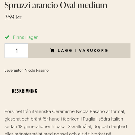
Spruzzi arancio Oval medium
359 kr
Finns i lager
LÄGG I VARUKORG
Leverantör:
Nicola Fasano
BESKRIVNING
Porslinet från italienska Ceramiche Nicola Fasano är format,
glaserat och bränt för hand i fabriken i Puglia i södra Italien
sedan 18 generationer tillbaka. Skvättmålat, doppat i färgbad
eller mönstermålat med pensel och alltid tillverkat på