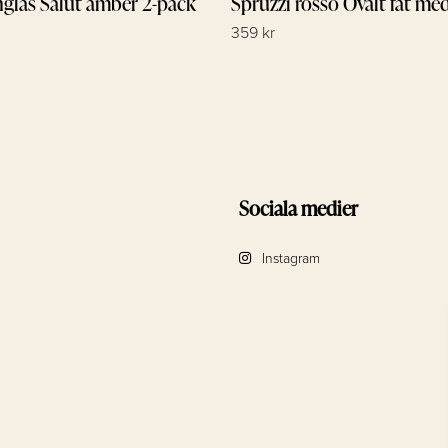
nglas Salut amber 2-pack
Spruzzi rosso Ovalt fat m
359 kr
Sociala medier
Instagram