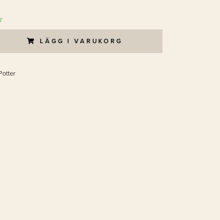
r
LÄGG I VARUKORG
Potter