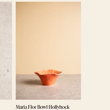
Grapes Soup
579 kr
Maria Flor Bowl Hollyhock