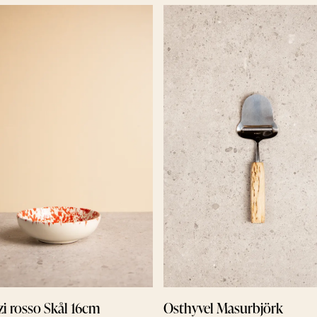
i rosso Skål 16cm
Osthyvel Masurbjörk