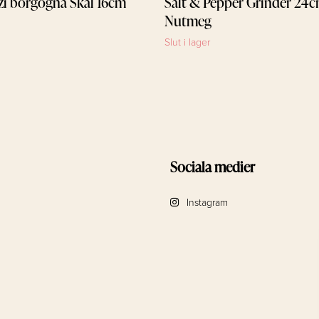
zi borgogna Skål 16cm
Salt & Pepper Grinder 24
Nutmeg
Slut i lager
Sociala medier
Instagram