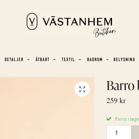
DETALJER
ÄTBART
TEXTIL
BADRUM
BELYSNING
Barro 
259 kr
Finns i lage