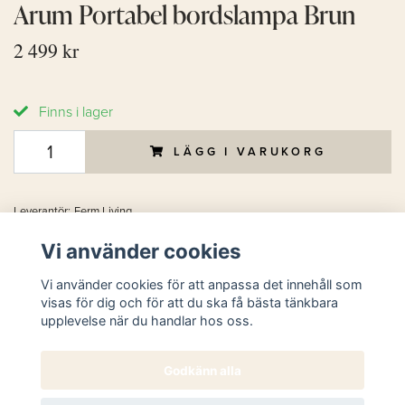
Arum Portabel bordslampa Brun
2 499 kr
Finns i lager
LÄGG I VARUKORG
Leverantör:
Ferm Living
Vi använder cookies
BESKRIVNING
Vi använder cookies för att anpassa det innehåll som
visas för dig och för att du ska få bästa tänkbara
upplevelse när du handlar hos oss.
Mått: 7 x 14,5 x 30cm
Material: Pulverlackerad järn och aluminium
Godkänn alla
Ljuskälla: 3W dimmbar LED-lampa, ej utbytbar. Varmvit. 3-
stegsdimmer