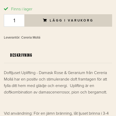
Finns i lager
LÄGG I VARUKORG
Leverantör:
Cereria Mollá
BESKRIVNING
Doftljuset Uplifting - Damask Rose & Geranium från Cereria
Mollá har en positiv och stimulerande doft framtagen för att
fylla ditt hem med glädje och energi. Uplifting är en
doftkombination av damascenerrosor, pion och bergamott.
Vid användning: För en jämn bränning, låt ljuset brinna i 3-4