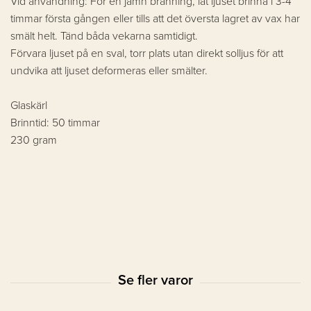
Vid användning: För en jämn bränning, låt ljuset brinna i 3-4
timmar första gången eller tills att det översta lagret av vax har
smält helt. Tänd båda vekarna samtidigt.
Förvara ljuset på en sval, torr plats utan direkt solljus för att
undvika att ljuset deformeras eller smälter.
Glaskärl
Brinntid: 50 timmar
230 gram