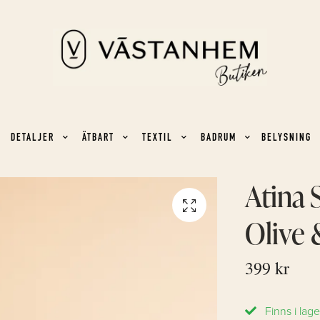
DETALJER
ÄTBART
TEXTIL
BADRUM
BELYSNING
Atina 
Olive
399 kr
Finns i lage