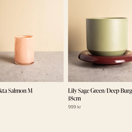
ykta Salmon M
Lily Sage Green/Deep Bur
18cm
999 kr