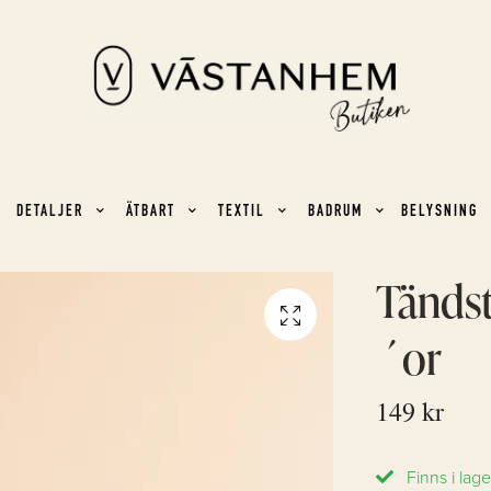
DETALJER
ÄTBART
TEXTIL
BADRUM
BELYSNING
Tändst
´or
149 kr
Finns i lage