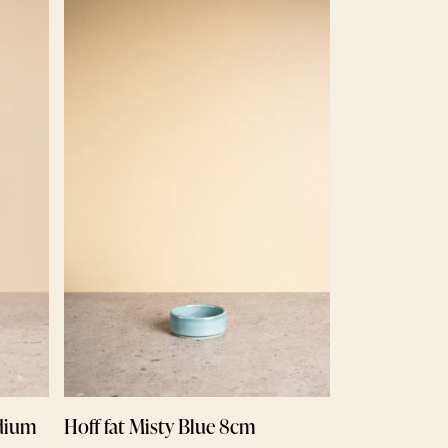
Ellipse strie
479 kr
dium
Hoff fat Misty Blue 8cm