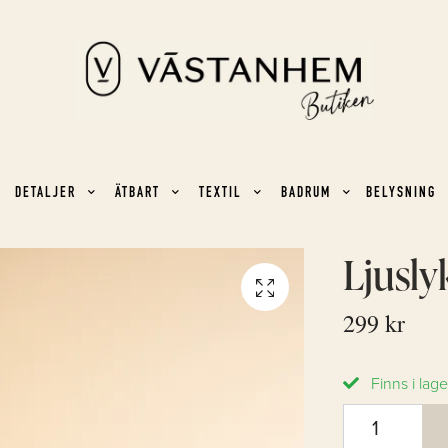
DETALJER
ÄTBART
TEXTIL
BADRUM
BELYSNING
Ljusly
299 kr
Finns i lage