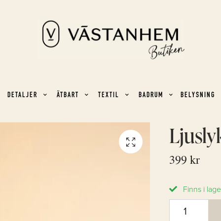
DETALJER
ÄTBART
TEXTIL
BADRUM
BELYSNING
Ljusly
399 kr
Finns i lage