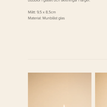
bubblor i glaset och skiftningar i färger.
Mått: 9,5 x 8,5cm
Material: Munblåst glas