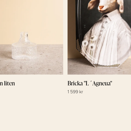
n liten
Bricka "L´Agneua"
1 599 kr